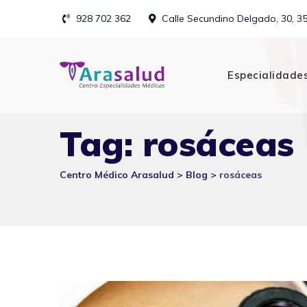
Skip
928 702 362
Calle Secundino Delgado, 30, 3
to
content
Especialidade
Tag: rosáceas
Centro Médico Arasalud
>
Blog
>
rosáceas