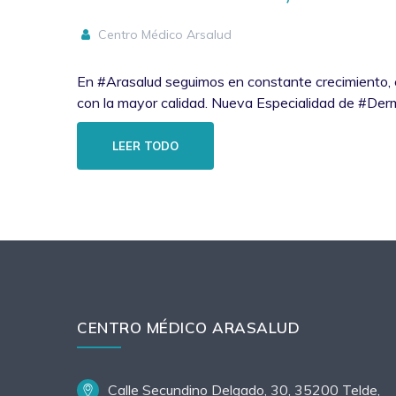
Centro Médico Arsalud
En #Arasalud seguimos en constante crecimiento, co
con la mayor calidad. Nueva Especialidad de #De
LEER TODO
CENTRO MÉDICO ARASALUD
Calle Secundino Delgado, 30, 35200 Telde,