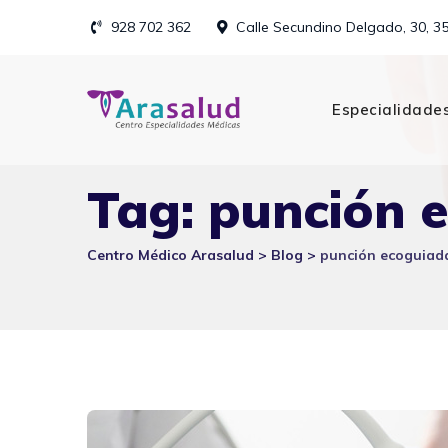
Skip
928 702 362
Calle Secundino Delgado, 30, 3
to
content
Especialidade
Tag: punción 
Centro Médico Arasalud
>
Blog
>
punción ecoguiad