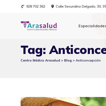
Skip
928 702 362
Calle Secundino Delgado, 30, 3
to
content
Especialidade
Tag: Anticonc
Centro Médico Arasalud
>
Blog
>
Anticoncepción